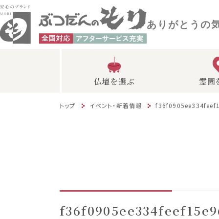
ありがとうの
仏壇を選ぶ
霊園
トップ
イベント・新着情報
f36f0905ee334feef
f36f0905ee334feef15e