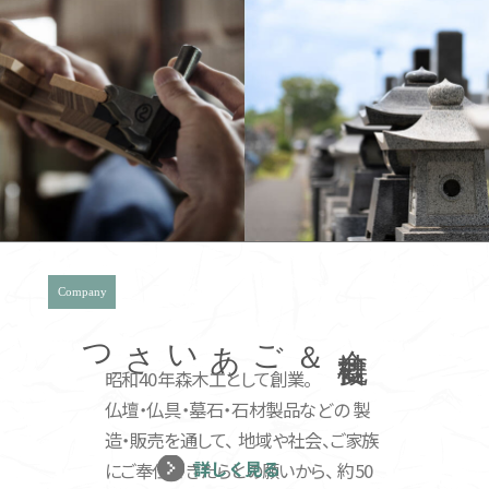
Company
ごあいさつ
＆
会
社
概
要
昭和40年森木工として創業。
仏壇・仏具・墓石・石材製品などの
製
造・販売を通して、
地域や社会、ご家族
詳しく見る
にご奉仕できたらとの願いから、
約50