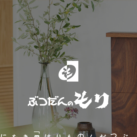
「
日
本
の
良
き
文
化
を
後
世
に
伝
える
ぶつだんのもりは