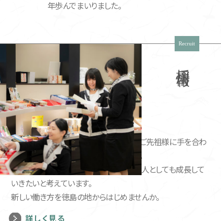
年歩んでまいりました。
Recruit
採用情報
私たちは一人ひとりが使命感を持って、
ご先祖様に手を合わ
せることの大切さを
お伝えしていきます。
そして、お客様と真心で触れ合うことで、
人としても成長して
いきたいと考えています。
新しい働き方を徳島の地からはじめませんか。
詳しく見る