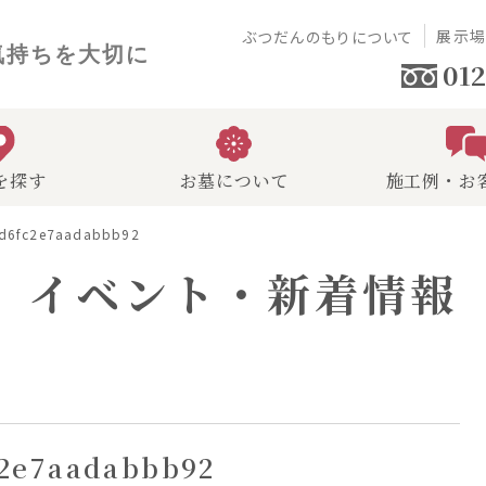
展示
ぶつだんのもりについて
気持ちを大切に
012
を探す
お墓について
施工例・お
d6fc2e7aadabbb92
イベント・新着情報
c2e7aadabbb92