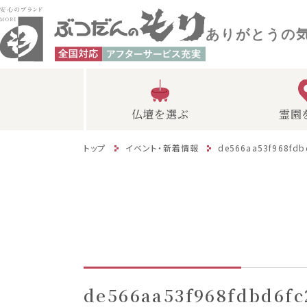
ありがとうの
仏壇を選ぶ
霊園
トップ
イベント・新着情報
de566aa53f968fdb
de566aa53f968fdbd6f