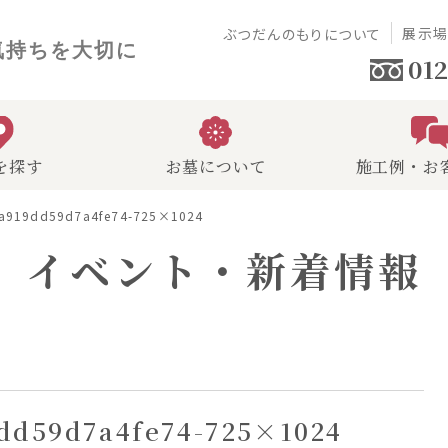
展示
ぶつだんのもりについて
気持ちを大切に
012
を探す
お墓について
施工例・お
ba919dd59d7a4fe74-725×1024
イベント・新着情報
9dd59d7a4fe74-725×1024