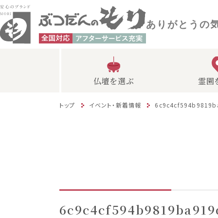
ありがとうの
仏壇を選ぶ
霊園
トップ
イベント・新着情報
6c9c4cf594b9819
6c9c4cf594b9819ba91