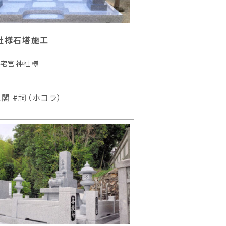
社様石塔施工
 宅宮神社様
仏閣
#祠（ホコラ）