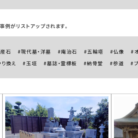
事例がリストアップされます。
国産石
#現代墓・洋墓
#庵治石
#五輪塔
#仏像
#
やり換え
#玉垣
#墓誌・霊標板
#納骨堂
#参道
#