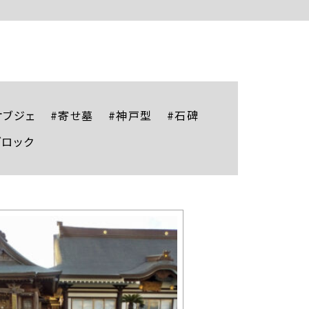
オブジェ
#寄せ墓
#神戸型
#石碑
ブロック