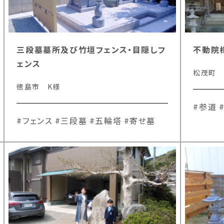
三段墓墓所及び竹垣フェンス・目隠しフ
不動院
ェンス
松茂町
徳島市 K様
#参道
#フェンス
#三段墓
#五輪塔
#寄せ墓