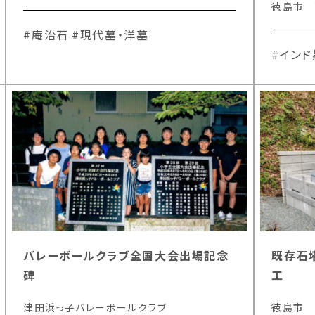
徳島市 
#庵治石
#現代墓・洋墓
#インド
バレーボールクラブ全国大会出場記念
既存石
碑
工
津田浜っ子バレーボールクラブ
徳島市 