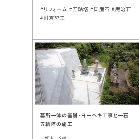
#リフォーム
#五輪塔
#国産石
#庵治石
#耐震施工
墓所一体の基礎・ヨーヘキ工事と一石
五輪塔の施工
三好市 S様