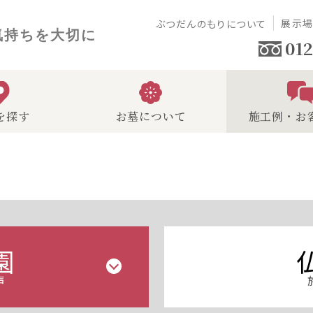
展示
ぶつだんのもりについて
気持ちを大切に
012
を探す
お墓について
施工例・お
声
園
声