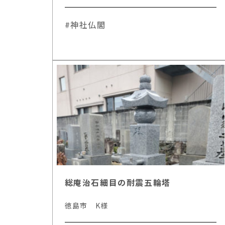
#神社仏閣
総庵治石細目の耐震五輪塔
徳島市 K様