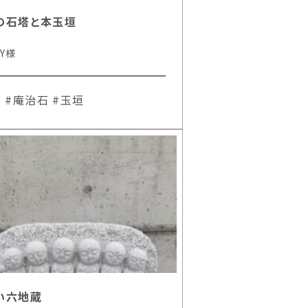
の石塔と本玉垣
Y様
石
#庵治石
#玉垣
い六地蔵