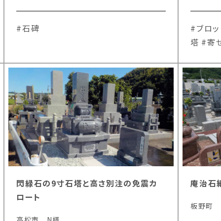
#石碑
#ブロッ
塔
#寄
閃緑石の9寸石塔と高さ別注の免震カ
庵治石
ロート
板野町 
高松市 N様