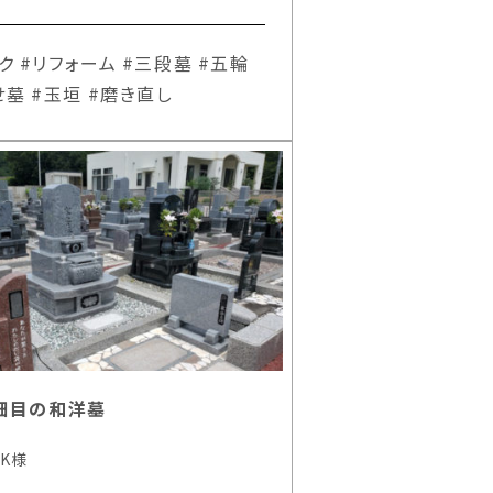
ク
#リフォーム
#三段墓
#五輪
せ墓
#玉垣
#磨き直し
細目の和洋墓
K様