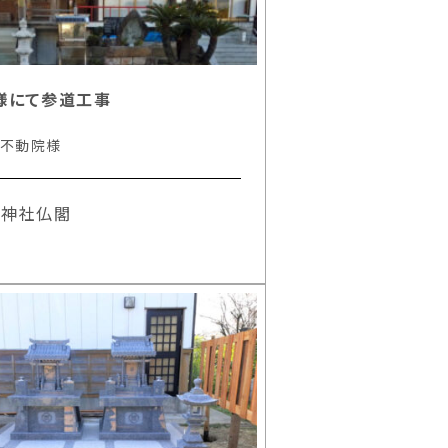
様にて参道工事
 不動院様
#神社仏閣