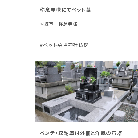
称念寺様にてペット墓
阿波市 称念寺様
#ペット墓
#神社仏閣
ベンチ・収納庫付外柵と洋風の石塔