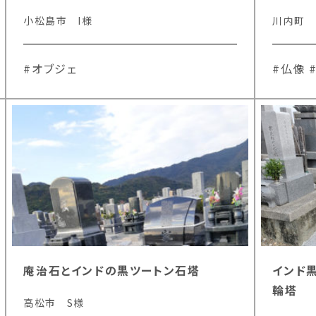
小松島市 I様
川内町
#オブジェ
#仏像
庵治石とインドの黒ツートン石塔
インド
輪塔
高松市 S様