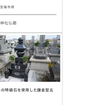
 宝福寺様
#神社仏閣
黒の特級石を使用した鎌倉型五