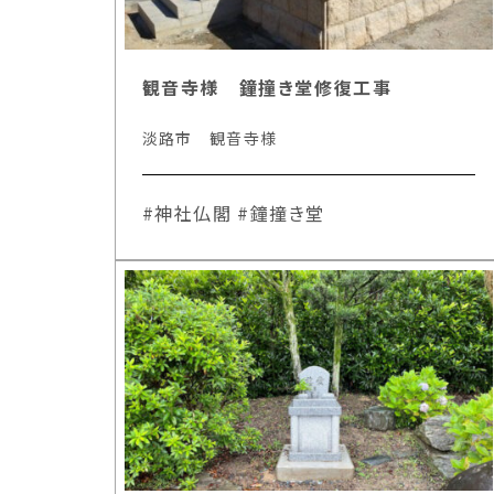
観音寺様 鐘撞き堂修復工事
淡路市 観音寺様
#神社仏閣
#鐘撞き堂