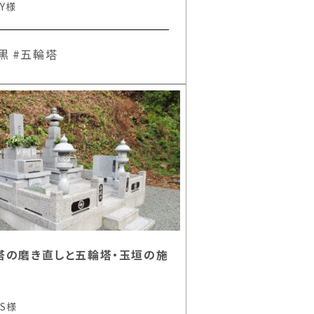
Y様
黒
#五輪塔
塔の磨き直しと五輪塔・玉垣の施
S様