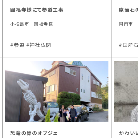
圓福寺様にて参道工事
庵治石
小松島市 圓福寺様
阿南市 
#参道
#神社仏閣
#国産
恐竜の骨のオブジェ
かわい