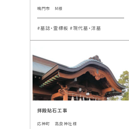
鳴門市 M様
#墓誌・霊標板
#現代墓・洋墓
拝殿貼石工事
応神町 高良神社様