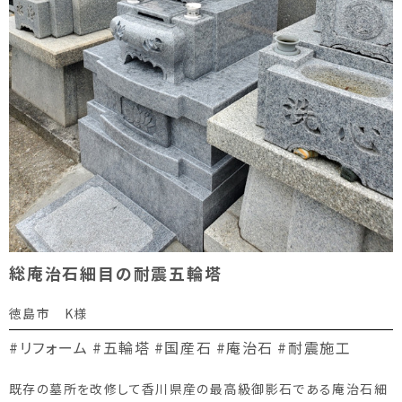
総庵治石細目の耐震五輪塔
徳島市 K様
#リフォーム
#五輪塔
#国産石
#庵治石
#耐震施工
既存の墓所を改修して香川県産の最高級御影石である庵治石細