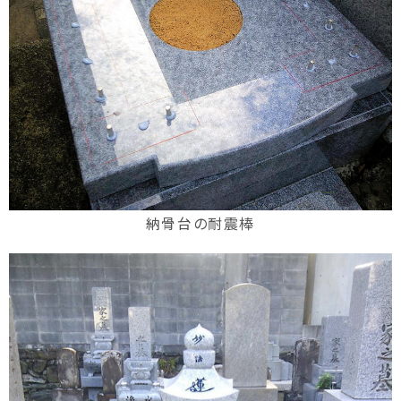
納骨台の耐震棒