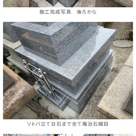
施工完成写真 後ろから
ソトバ立て台石まで全て庵治石細目