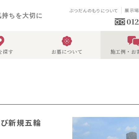
展示
ぶつだんのもりについて
気持ちを大切に
012
を探す
お墓について
施工例・お
声
及び新規五輪