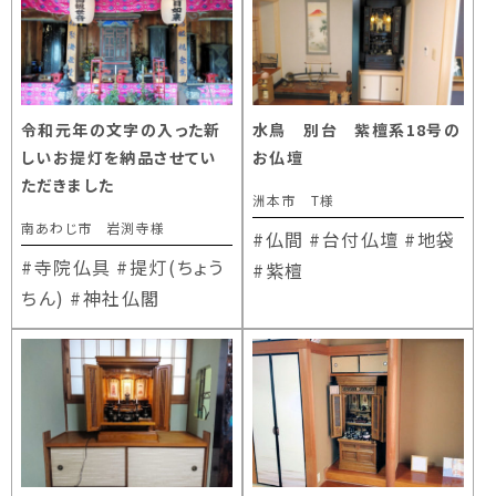
令和元年の文字の入った新
水鳥 別台 紫檀系18号の
しいお提灯を納品させてい
お仏壇
ただきました
洲本市 T様
南あわじ市 岩渕寺様
#仏間
#台付仏壇
#地袋
#寺院仏具
#提灯(ちょう
#紫檀
ちん)
#神社仏閣