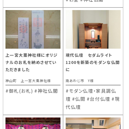
上一宮大粟神社様にオリジ
現代仏壇 セダムライト
ナルのお札を納めさせてい
1200を新築のモダンな仏間
ただきました
に
神山町 上一宮大粟神社様
南あわじ市 Y様
#御札(お札)
#神社仏閣
#モダン仏壇・家具調仏
壇
#仏間
#台付仏壇
#現
代仏壇