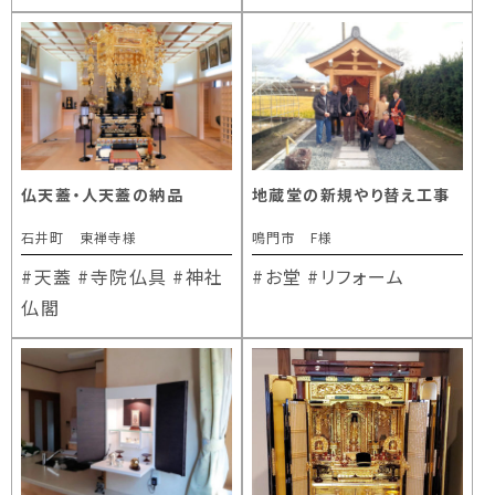
仏天蓋・人天蓋の納品
地蔵堂の新規やり替え工事
石井町 東禅寺様
鳴門市 F様
#天蓋
#寺院仏具
#神社
#お堂
#リフォーム
仏閣