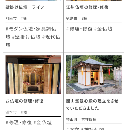
壁掛け仏壇 ライフ
江州仏壇の修理・修復
阿南市 T様
徳島市 S様
#モダン仏壇・家具調仏
#修理・修復
#金仏壇
壇
#壁掛け仏壇
#現代仏
壇
お仏壇の修理・修復
開山堂観心殿の建立をさせ
ていただきました
洲本市 H様
神山町 吉祥院様
#修理・修復
#金仏壇
#お堂
#神社仏閣