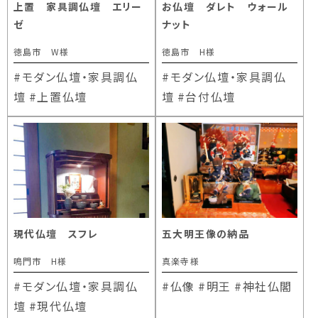
上置 家具調仏壇 エリー
お仏壇 ダレト ウォール
ゼ
ナット
徳島市 W様
徳島市 H様
#モダン仏壇・家具調仏
#モダン仏壇・家具調仏
壇
#上置仏壇
壇
#台付仏壇
現代仏壇 スフレ
五大明王像の納品
鳴門市 H様
真楽寺様
#モダン仏壇・家具調仏
#仏像
#明王
#神社仏閣
壇
#現代仏壇