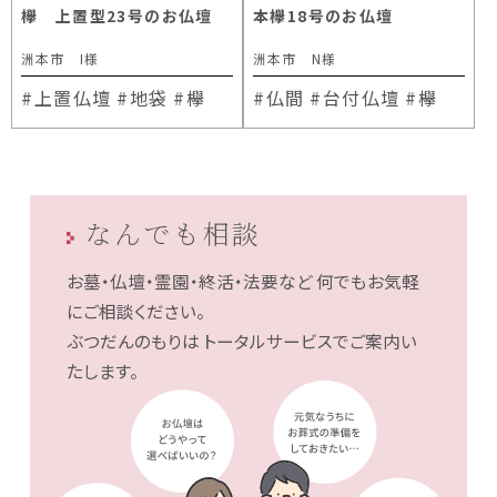
欅 上置型23号のお仏壇
本欅18号のお仏壇
洲本市 I様
洲本市 N様
#上置仏壇
#地袋
#欅
#仏間
#台付仏壇
#欅
なんでも相談
お墓・仏壇・霊園・終活・法要など
何でもお気軽
にご相談ください。
ぶつだんのもりは
トータルサービスでご案内い
たします。