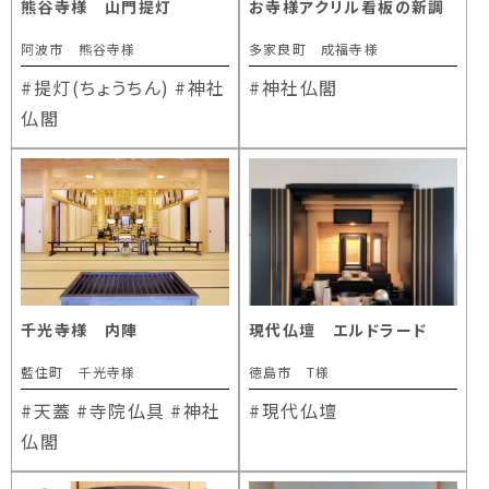
熊谷寺様 山門提灯
お寺様アクリル看板の新調
阿波市 熊谷寺様
多家良町 成福寺様
#提灯(ちょうちん)
#神社
#神社仏閣
仏閣
千光寺様 内陣
現代仏壇 エルドラード
藍住町 千光寺様
徳島市 T様
#天蓋
#寺院仏具
#神社
#現代仏壇
仏閣