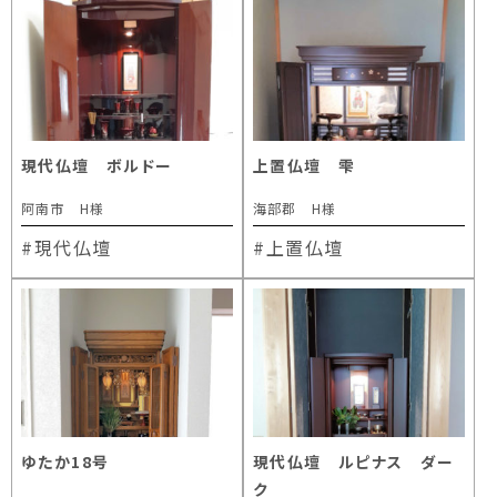
現代仏壇 ボルドー
上置仏壇 雫
阿南市 H様
海部郡 H様
#現代仏壇
#上置仏壇
ゆたか18号
現代仏壇 ルピナス ダー
ク