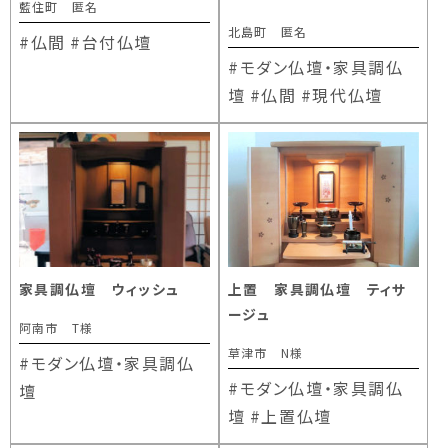
藍住町 匿名
北島町 匿名
#仏間
#台付仏壇
#モダン仏壇・家具調仏
壇
#仏間
#現代仏壇
家具調仏壇 ウィッシュ
上置 家具調仏壇 ティサ
ージュ
阿南市 T様
草津市 N様
#モダン仏壇・家具調仏
#モダン仏壇・家具調仏
壇
壇
#上置仏壇