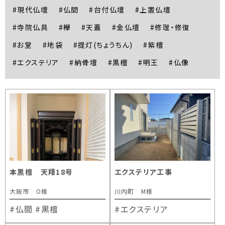
#現代仏壇
#仏間
#台付仏壇
#上置仏壇
#寺院仏具
#欅
#天蓋
#金仏壇
#修理・修復
#お堂
#地袋
#提灯(ちょうちん)
#紫檀
#エクステリア
#納骨壇
#黒檀
#明王
#仏像
本黒檀 天翔18号
エクステリア工事
大阪市 O様
川内町 M様
#仏間
#黒檀
#エクステリア