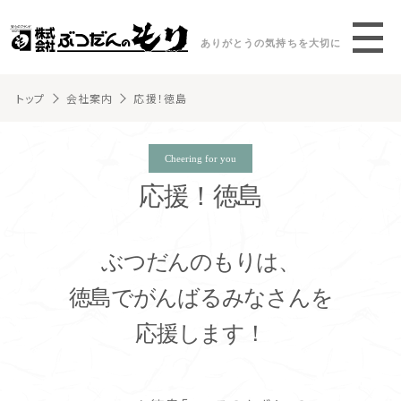
ありがとうの気持ちを大切に
トップ
会社案内
応援！徳島
Cheering for you
応援！徳島
ぶつだんのもりは、
徳島でがんばるみなさんを
応援します！