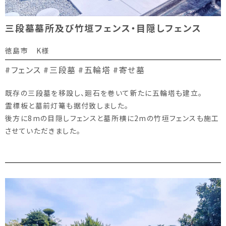
三段墓墓所及び竹垣フェンス・目隠しフェンス
徳島市 K様
#フェンス
#三段墓
#五輪塔
#寄せ墓
既存の三段墓を移設し、廻石を巻いて新たに五輪塔も建立。
霊標板と墓前灯篭も据付致しました。
後方に8mの目隠しフェンスと墓所横に2mの竹垣フェンスも施工
させていただきました。