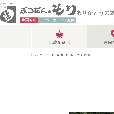
ありがとうの
仏壇を選ぶ
霊園
トップページ
霊園
脇町宗心墓園