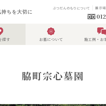
展示
ぶつだんのもりについて
気持ちを大切に
012
を探す
お墓について
施工例・お
脇町宗心墓園