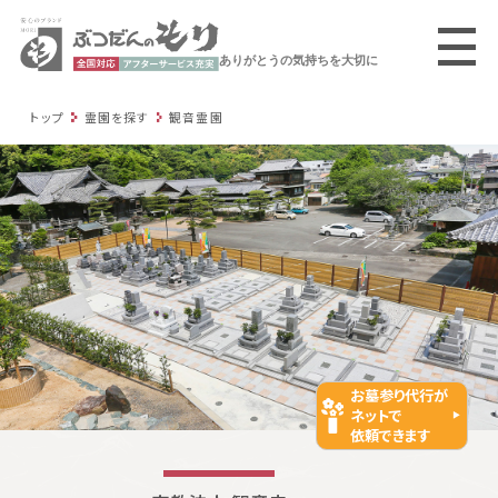
ありがとうの気持ちを大切に
トップ
霊園を探す
観音霊園
お墓参り代行が
ネットで
依頼できます