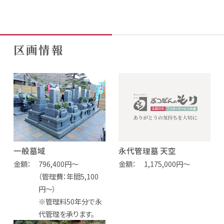
区画情報
一般墓域
永代管理墓 天空
金額
796,400円～
金額
1,175,000円～
（管理費：年間5,100
円～）
※管理料50年分で永
代管理を承ります。