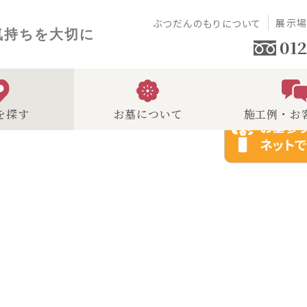
展示
ぶつだんのもりについて
気持ちを大切に
012
を探す
お墓について
施工例・お
お墓参
ネットで