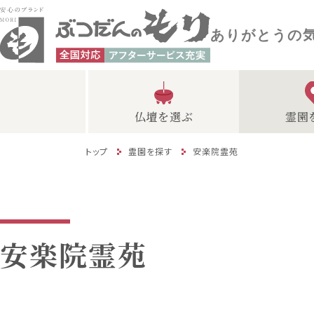
ありがとうの
仏壇を選ぶ
霊園
トップ
霊園を探す
安楽院霊苑
安楽院霊苑