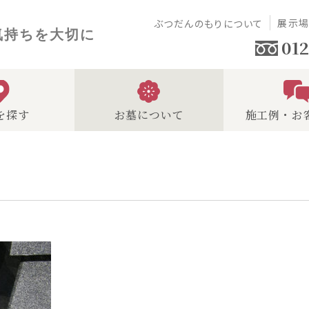
展示
ぶつだんのもりについて
気持ちを大切に
012
を探す
お墓について
施工例・お