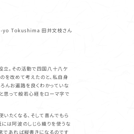
-yo Tokushima 田井文枝さん
設立。その活動で四国八十八ケ
うのを改めて考えたのと、私自身
ちろんお遍路を良くわかっていな
」と思って般若心経をローマ字で
使いたくなる、そして喜んでもら
紙には阿波のしじら織りを使うな
通常であれば縦書きになるのです