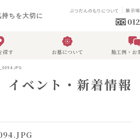
展示
ぶつだんのもりについて
気持ちを大切に
012
を探す
お墓について
施工例・お
I_0094.JPG
イベント・新着情報
094.JPG