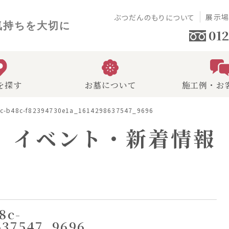
展示
ぶつだんのもりについて
気持ちを大切に
012
を探す
お墓について
施工例・お
6c-b48c-f82394730e1a_1614298637547_9696
イベント・新着情報
8c-
637547_9696